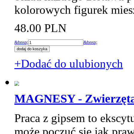
kolorowych figurek mie
48.00 PLN
&bnsp;
&bnsp;
+Dodać do ulubionych
MAGNESY - Zwierzęta
Praca z gipsem to ekscytu
może poczuć się jak pra