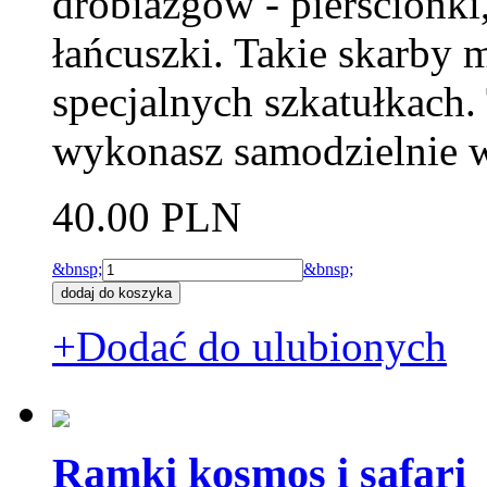
drobiazgów - pierścionki,
łańcuszki. Takie skarby
specjalnych szkatułkach.
wykonasz samodzielnie w
40.00 PLN
&bnsp;
&bnsp;
+Dodać do ulubionych
Ramki kosmos i safari