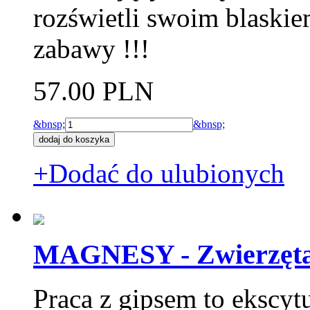
rozświetli swoim blaski
zabawy !!!
57.00 PLN
&bnsp;
&bnsp;
+Dodać do ulubionych
MAGNESY - Zwierzęta g
Praca z gipsem to ekscytu