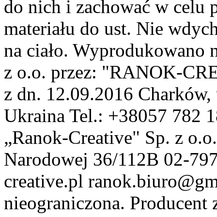
do nich i zachować w celu p
materiału do ust. Nie wdyc
na ciało. Wyprodukowano n
z о.о. przez: "RANOK-CRE
z dn. 12.09.2016 Charków, 
Ukraina Tel.: +38057 782 1
„Ranok-Creative" Sp. z o.o.
Narodowej 36/112B 02-797
creative.pl ranok.biuro@gm
nieograniczona. Producent 