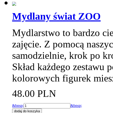
Mydlany świat ZOO
Mydlarstwo to bardzo ci
zajęcie. Z pomocą naszy
samodzielnie, krok po k
Skład każdego zestawu p
kolorowych figurek mie
48.00 PLN
&bnsp;
&bnsp;