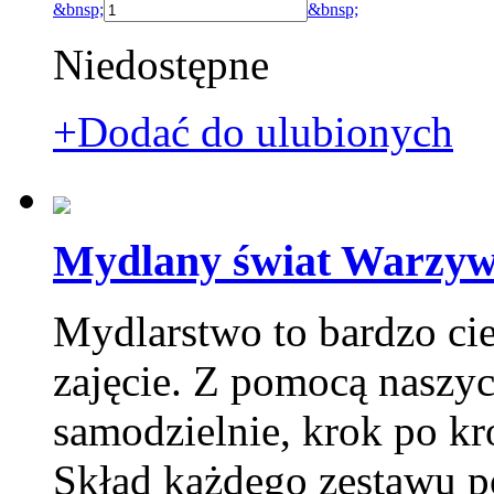
&bnsp;
&bnsp;
Niedostępne
+Dodać do ulubionych
Mydlany świat Warzyw
Mydlarstwo to bardzo ci
zajęcie. Z pomocą naszy
samodzielnie, krok po k
Skład każdego zestawu p