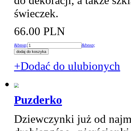
do dekoracji, a także sz
świeczek.
66.00 PLN
&bnsp;
&bnsp;
+Dodać do ulubionych
Puzderko
Dziewczynki już od najm