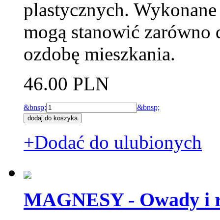
plastycznych. Wykonane 
mogą stanowić zarówno d
ozdobę mieszkania.
46.00 PLN
&bnsp;
&bnsp;
+Dodać do ulubionych
MAGNESY - Owady i r