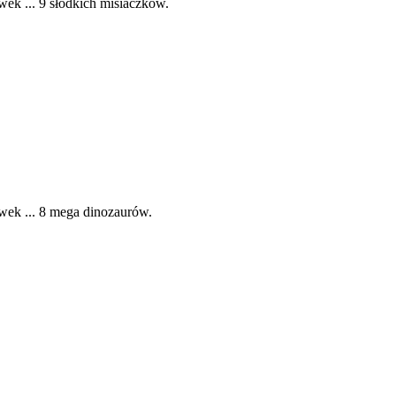
ek ... 9 słodkich misiaczków.
wek ... 8 mega dinozaurów.