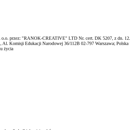
 о.о. przez: "RANOK-CREATIVE" LTD Nr. cert. DK 5207, z dn. 12.09.
.o., Al. Komisji Edukacji Narodowej 36/112B 02-797 Warszawa; Polsk
ku życia