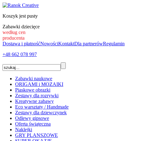
Koszyk jest pusty
Zabawki dziecięce
według cen
producenta
Dostawa i płatność
Nowości
Kontakt
Dla partnerów
Regulamin
+48 662
078 997
Zabawki naukowe
ORIGAMI i MOZAIKI
Piaskowe obrazki
Zestawy dla rozrywki
Kreatywne zabawy
Eco warsztaty / Handmade
Zestawy dla dziewczynek
Odlewy gipsowe
Oferta świąteczna
Naklejki
GRY PLANSZOWE
SUPER OKAZJE