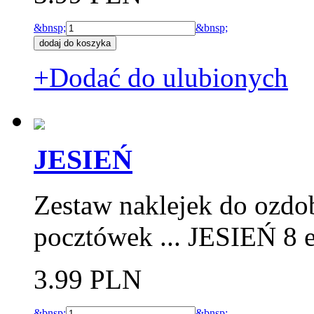
&bnsp;
&bnsp;
+Dodać do ulubionych
JESIEŃ
Zestaw naklejek do ozdo
pocztówek ... JESIEŃ 8 
3.99 PLN
&bnsp;
&bnsp;