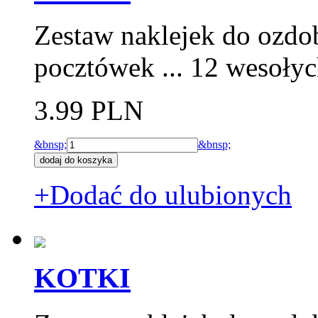
Zestaw naklejek do ozdo
pocztówek ... 12 wesołyc
3.99 PLN
&bnsp;
&bnsp;
+Dodać do ulubionych
KOTKI