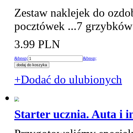
Zestaw naklejek do ozdo
pocztówek ...7 grzybków 
3.99 PLN
&bnsp;
&bnsp;
+Dodać do ulubionych
Starter ucznia. Auta i 