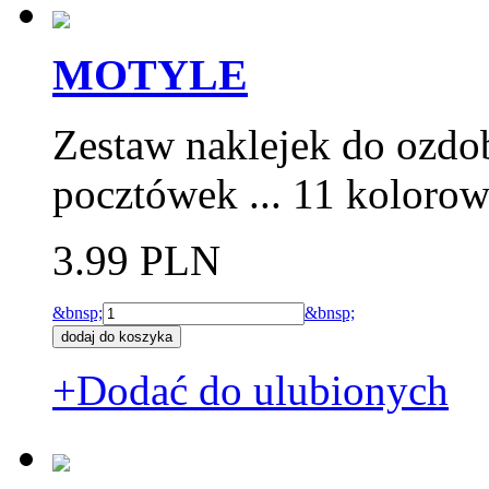
MOTYLE
Zestaw naklejek do ozdo
pocztówek ... 11 kolorow
3.99 PLN
&bnsp;
&bnsp;
+Dodać do ulubionych