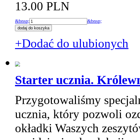
13.00 PLN
&bnsp;
&bnsp;
+Dodać do ulubionych
Starter ucznia. Królew
Przygotowaliśmy specjal
ucznia, który pozwoli o
okładki Waszych zeszytó