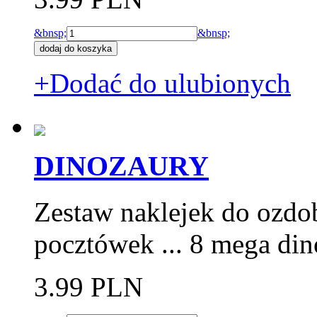
&bnsp;
&bnsp;
+Dodać do ulubionych
DINOZAURY
Zestaw naklejek do ozdo
pocztówek ... 8 mega di
3.99 PLN