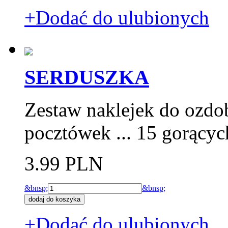
+Dodać do ulubionych
SERDUSZKA
Zestaw naklejek do ozdo
pocztówek ... 15 gorącyc
3.99 PLN
&bnsp;
&bnsp;
+Dodać do ulubionych