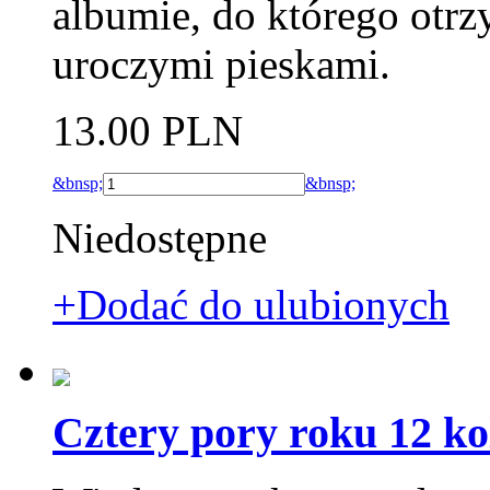
albumie, do którego otrz
uroczymi pieskami.
13.00 PLN
&bnsp;
&bnsp;
Niedostępne
+Dodać do ulubionych
Cztery pory roku 12 k