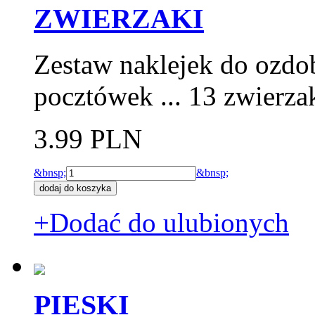
ZWIERZAKI
Zestaw naklejek do ozdo
pocztówek ... 13 zwierza
3.99 PLN
&bnsp;
&bnsp;
+Dodać do ulubionych
PIESKI