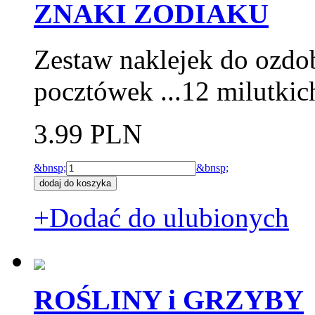
ZNAKI ZODIAKU
Zestaw naklejek do ozdo
pocztówek ...12 milutki
3.99 PLN
&bnsp;
&bnsp;
+Dodać do ulubionych
ROŚLINY i GRZYBY