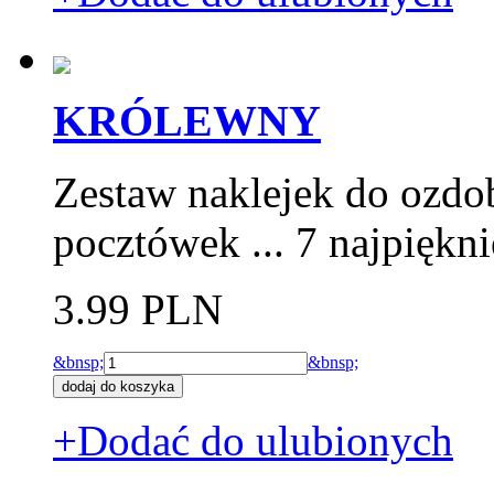
KRÓLEWNY
Zestaw naklejek do ozdo
pocztówek ... 7 najpiękn
3.99 PLN
&bnsp;
&bnsp;
+Dodać do ulubionych