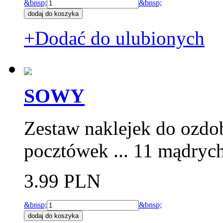
&bnsp;
&bnsp;
+Dodać do ulubionych
SOWY
Zestaw naklejek do ozdo
pocztówek ... 11 mądryc
3.99 PLN
&bnsp;
&bnsp;