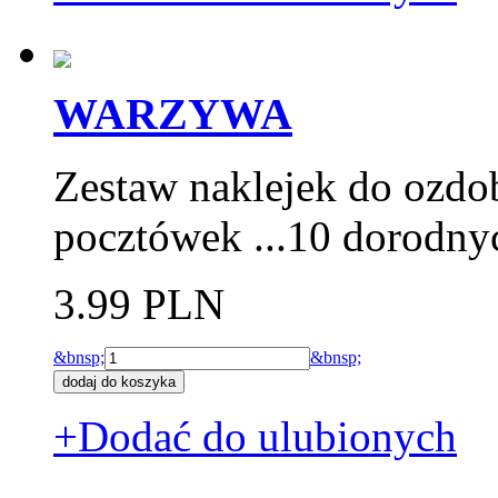
WARZYWA
Zestaw naklejek do ozdo
pocztówek ...10 dorodn
3.99 PLN
&bnsp;
&bnsp;
+Dodać do ulubionych