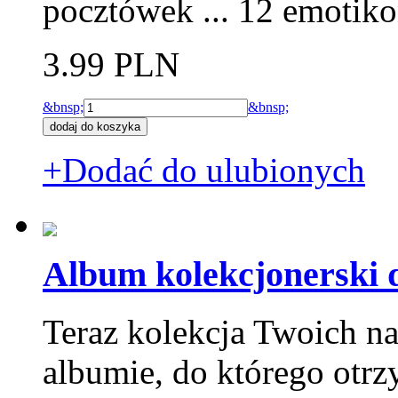
pocztówek ... 12 emotik
3.99 PLN
&bnsp;
&bnsp;
+Dodać do ulubionych
Album kolekcjonerski 
Teraz kolekcja Twoich na
albumie, do którego otrz