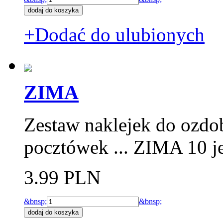
+Dodać do ulubionych
ZIMA
Zestaw naklejek do ozdo
pocztówek ... ZIMA 10 j
3.99 PLN
&bnsp;
&bnsp;