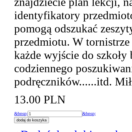
znajdziecie plan lekcji, n
identyfikatory przedmiot
pomogą odszukać zeszyty
przedmiotu. W tornistrze
każde wyjście do szkoły 
codziennego poszukiwani
podręczników......itd. Mi
13.00 PLN
&bnsp;
&bnsp;