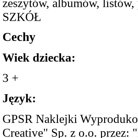
zeszytów, albumów, listó
SZKÓŁ
Cechy
Wiek dziecka:
3 +
Język:
GPSR Naklejki Wyprodukow
Creative" Sp. z о.о. prz