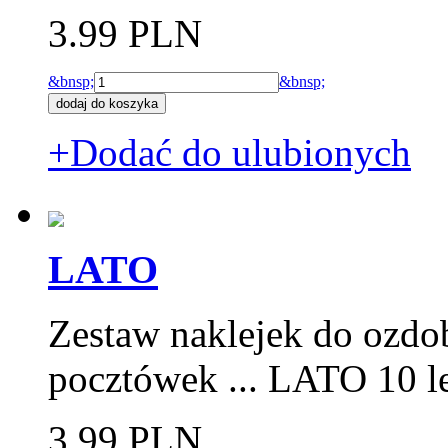
3.99 PLN
&bnsp;
&bnsp;
+Dodać do ulubionych
LATO
Zestaw naklejek do ozdo
pocztówek ... LATO 10 le
3.99 PLN