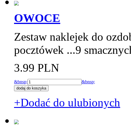
OWOCE
Zestaw naklejek do ozdo
pocztówek ...9 smaczny
3.99 PLN
&bnsp;
&bnsp;
+Dodać do ulubionych