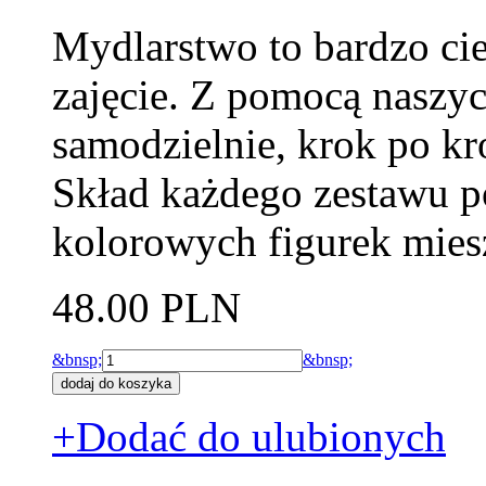
Mydlarstwo to bardzo ci
zajęcie. Z pomocą naszy
samodzielnie, krok po k
Skład każdego zestawu p
kolorowych figurek mie
48.00 PLN
&bnsp;
&bnsp;
+Dodać do ulubionych