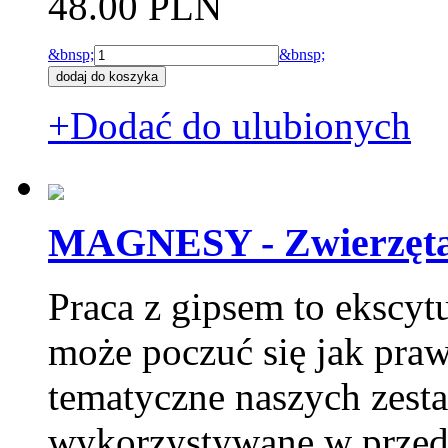
48.00 PLN
&bnsp;
&bnsp;
+Dodać do ulubionych
MAGNESY - Zwierzęta
Praca z gipsem to ekscytu
może poczuć się jak pra
tematyczne naszych zesta
wykorzystywane w przeds