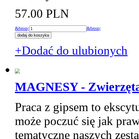
57.00 PLN
&bnsp;
&bnsp;
+Dodać do ulubionych
MAGNESY - Zwierzęta g
Praca z gipsem to ekscytu
może poczuć się jak pra
tematyczne naszych zesta