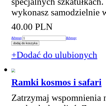
specjalnych szkatułkach.
wykonasz samodzielnie w
40.00 PLN
&bnsp;
&bnsp;
+Dodać do ulubionych
Ramki kosmos i safari
Zatrzymaj wspomnienia n