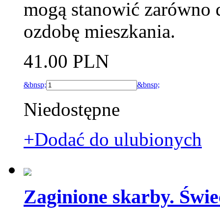
mogą stanowić zarówno d
ozdobę mieszkania.
41.00 PLN
&bnsp;
&bnsp;
Niedostępne
+Dodać do ulubionych
Zaginione skarby. Świe