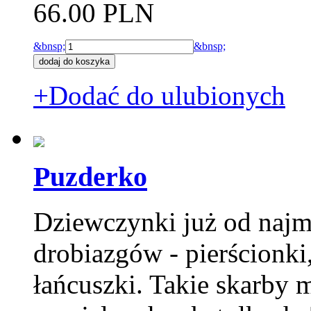
66.00 PLN
&bnsp;
&bnsp;
+Dodać do ulubionych
Puzderko
Dziewczynki już od najm
drobiazgów - pierścionki,
łańcuszki. Takie skarby