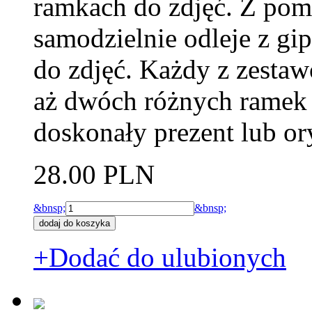
ramkach do zdjęć. Z pom
samodzielnie odleje z gi
do zdjęć. Każdy z zesta
aż dwóch różnych ramek
doskonały prezent lub or
28.00 PLN
&bnsp;
&bnsp;
+Dodać do ulubionych