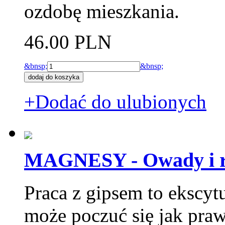
ozdobę mieszkania.
46.00 PLN
&bnsp;
&bnsp;
+Dodać do ulubionych
MAGNESY - Owady i r
Praca z gipsem to ekscytu
może poczuć się jak pra